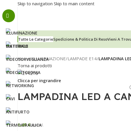
Skip to navigation
Skip to main content
Tutte Le Categorie
Spedizione & Politica Di Reso
Vieni A Trov
Home
/
ILLUMINAZIONE
/
LAMPADE E14
/
LAMPADINA LED
Torna ai prodotti
Clicca per ingrandire
LAMPADINA LED A CA
1,45
€
iva incl.