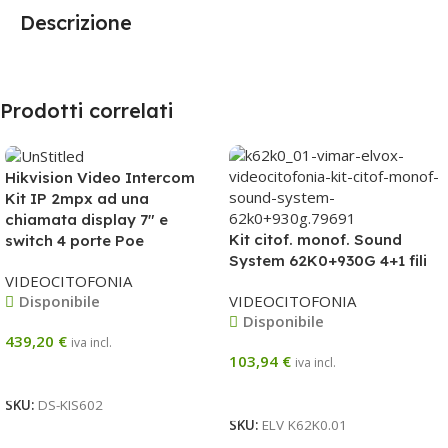
Descrizione
Prodotti correlati
Hikvision Video Intercom
Kit IP 2mpx ad una
chiamata display 7″ e
Kit citof. monof. Sound
switch 4 porte Poe
System 62K0+930G 4+1 fili
VIDEOCITOFONIA
VIDEOCITOFONIA
Disponibile
Disponibile
439,20
€
iva incl.
103,94
€
iva incl.
Aggiungi Al Carrello
Aggiungi Al Carrello
SKU:
DS-KIS602
SKU:
ELV K62K0.01